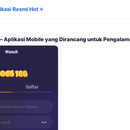
ikasi Resmi Hot ⭐
– Aplikasi Mobile yang Dirancang untuk Pengalam