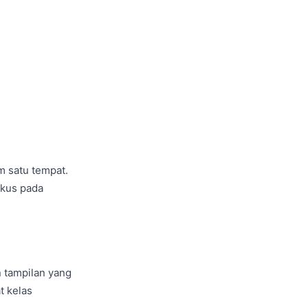
m satu tempat.
okus pada
 tampilan yang
t kelas