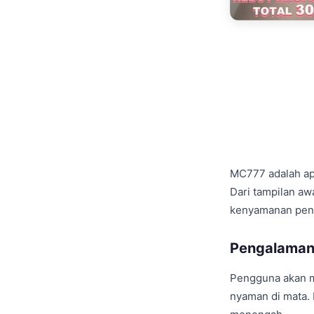
MC777 adalah apl
Dari tampilan a
kenyamanan pen
Pengalama
Pengguna akan m
nyaman di mata. 